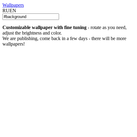
Wallpapers
RU
EN
Customizable wallpaper with fine tuning
- rotate as you need,
adjust the brightness and color.
We are publishing, come back in a few days - there will be more
wallpapers!