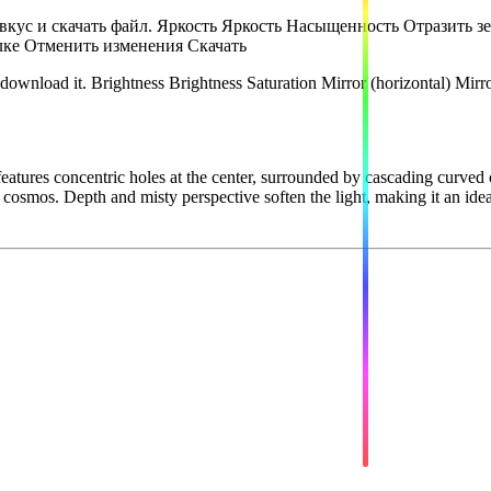
вкус и скачать файл.
Яркость
Яркость
Насыщенность
Отразить з
лке
Отменить изменения
Скачать
 download it.
Brightness
Brightness
Saturation
Mirror (horizontal)
Mirro
eatures concentric holes at the center, surrounded by cascading curved 
e cosmos. Depth and misty perspective soften the light, making it an id