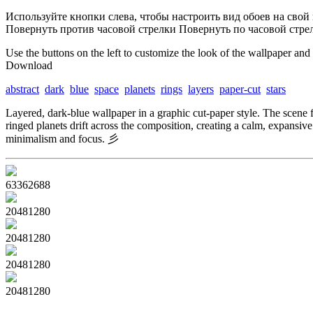
Используйте кнопки слева, чтобы настроить вид обоев на свой 
Повернуть против часовой стрелки
Повернуть по часовой стре
Use the buttons on the left to customize the look of the wallpaper and
Download
abstract
dark
blue
space
planets
rings
layers
paper-cut
stars
Layered, dark-blue wallpaper in a graphic cut-paper style. The scene f
ringed planets drift across the composition, creating a calm, expansiv
minimalism and focus. ⼺
6336
2688
2048
1280
2048
1280
2048
1280
2048
1280