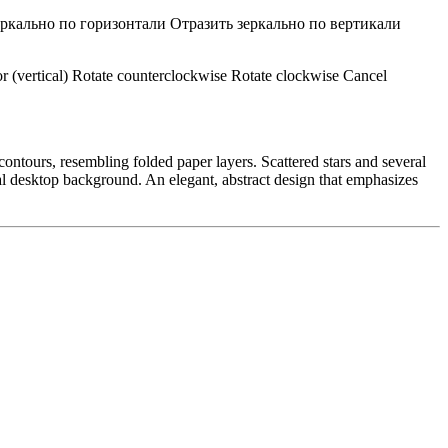
еркально по горизонтали
Отразить зеркально по вертикали
r (vertical)
Rotate counterclockwise
Rotate clockwise
Cancel
contours, resembling folded paper layers. Scattered stars and several
eal desktop background. An elegant, abstract design that emphasizes