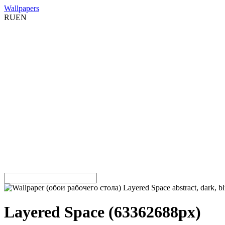
Wallpapers
RU
EN
Layered Space (6336
2688
px
)