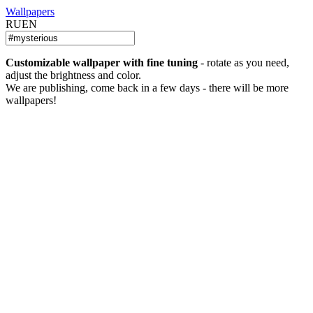
Wallpapers
RU
EN
Customizable wallpaper with fine tuning
- rotate as you need,
adjust the brightness and color.
We are publishing, come back in a few days - there will be more
wallpapers!