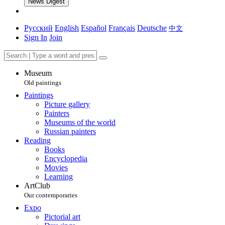
News Digest
Русский
English
Español
Français
Deutsche
中文
Sign In
Join
Museum
Old paintings
Paintings
Picture gallery
Painters
Museums of the world
Russian painters
Reading
Books
Encyclopedia
Movies
Learning
ArtClub
Our contemporaries
Expo
Pictorial art