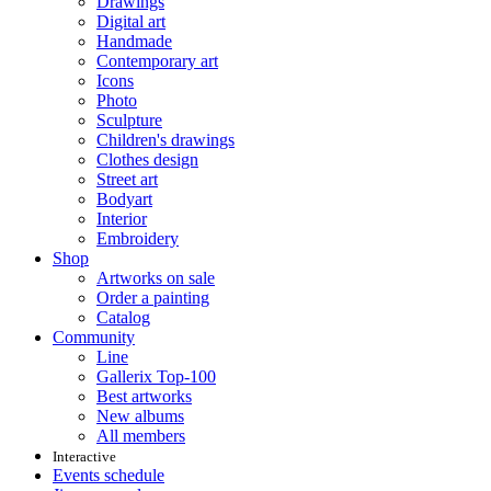
Drawings
Digital art
Handmade
Contemporary art
Icons
Photo
Sculpture
Children's drawings
Clothes design
Street art
Bodyart
Interior
Embroidery
Shop
Artworks on sale
Order a painting
Catalog
Community
Line
Gallerix Top-100
Best artworks
New albums
All members
Interactive
Events schedule