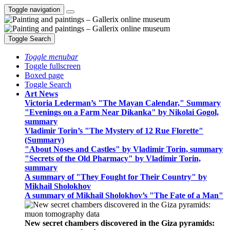
Toggle navigation
Toggle Search
Toggle menubar
Toggle fullscreen
Boxed page
Toggle Search
Art News
Victoria Lederman’s "The Mayan Calendar," Summary
"Evenings on a Farm Near Dikanka" by Nikolai Gogol,
summary
Vladimir Torin’s "The Mystery of 12 Rue Florette"
(Summary)
"About Noses and Castles" by Vladimir Torin, summary
"Secrets of the Old Pharmacy" by Vladimir Torin,
summary
A summary of "They Fought for Their Country" by
Mikhail Sholokhov
A summary of Mikhail Sholokhov’s "The Fate of a Man"
New secret chambers discovered in the Giza pyramids: