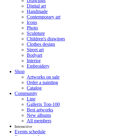
Drawings
Digital art
Handmade
Contemporary art
Icons
Photo
Sculpture
Children's drawings
Clothes design
Street art
Bodyart
Interior
Embroidery
Shop
Artworks on sale
Order a painting
Catalog
Community
Line
Gallerix Top-100
Best artworks
New albums
All members
Interactive
Events schedule