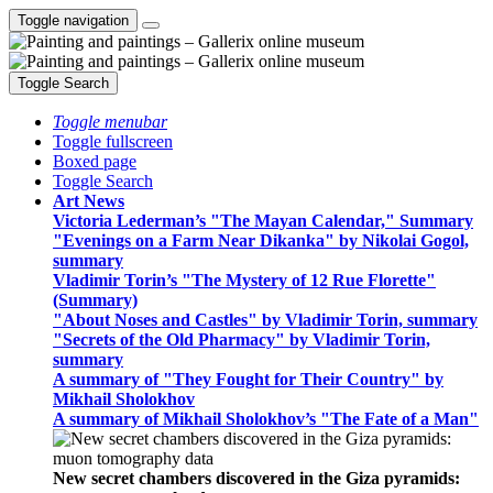
Toggle navigation
Toggle Search
Toggle menubar
Toggle fullscreen
Boxed page
Toggle Search
Art News
Victoria Lederman’s "The Mayan Calendar," Summary
"Evenings on a Farm Near Dikanka" by Nikolai Gogol,
summary
Vladimir Torin’s "The Mystery of 12 Rue Florette"
(Summary)
"About Noses and Castles" by Vladimir Torin, summary
"Secrets of the Old Pharmacy" by Vladimir Torin,
summary
A summary of "They Fought for Their Country" by
Mikhail Sholokhov
A summary of Mikhail Sholokhov’s "The Fate of a Man"
New secret chambers discovered in the Giza pyramids: