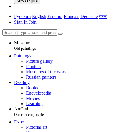
News Digest
Русский
English
Español
Français
Deutsche
中文
Sign In
Join
Museum
Old paintings
Paintings
Picture gallery
Painters
Museums of the world
Russian painters
Reading
Books
Encyclopedia
Movies
Learning
ArtClub
Our contemporaries
Expo
Pictorial art