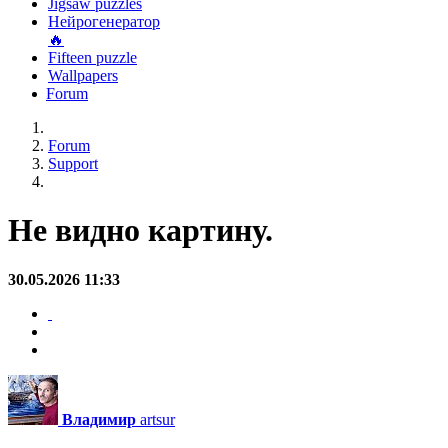
Jigsaw puzzles
Нейрогенератор
🔥
Fifteen puzzle
Wallpapers
Forum
Forum
Support
Не видно картину.
30.05.2026 11:33
Владимир
artsur